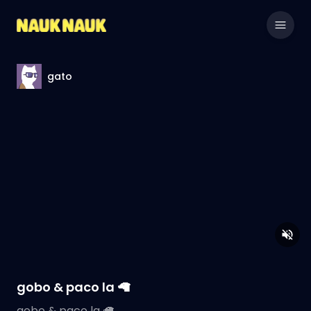
gato
gobo & paco la 🦙
gobo & paco la 🦙