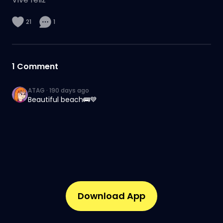
21
1
1
Comment
ATAG
·
190 days ago
Beautiful beach🚌💙
Download App